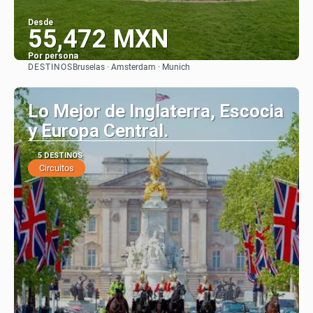
Desde
55,472 MXN
Por persona
DESTINOS
Bruselas · Amsterdam · Munich
Ver
Lo Mejor de Inglaterra, Escocia
y Europa Central.
5 DESTINOS
Circuitos