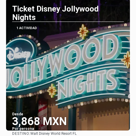
Ticket Disney Jollywood
Nights
1 ACTIVIDAD
Desde
3,868 MXN
Por persona
DESTINO:
Walt Disney World Resort FL