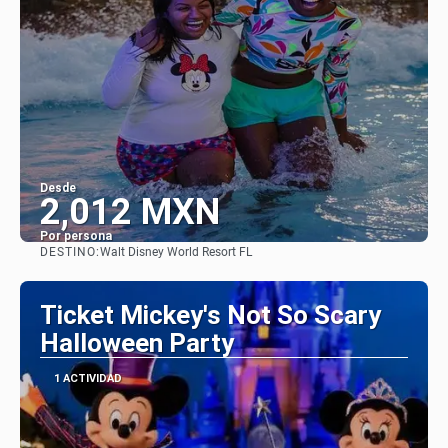
Desde
2,012 MXN
Por persona
DESTINO:
Walt Disney World Resort FL
Ver
Ticket Mickey's Not So Scary
Halloween Party
1 ACTIVIDAD