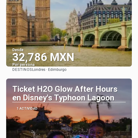
Desde
32,786 MXN
Por persona
DESTINOS
Londres · Edimburgo
Ver
Ticket H2O Glow After Hours
en Disney's Typhoon Lagoon
1 ACTIVIDAD