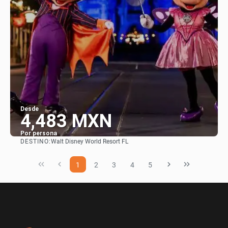
Desde
4,483 MXN
Por persona
DESTINO:
Walt Disney World Resort FL
Ver
1
2
3
4
5