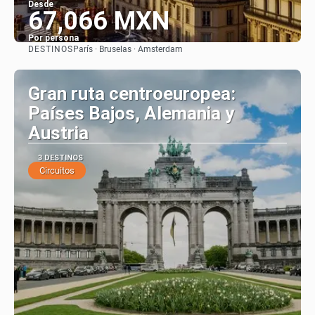
Desde
67,066 MXN
Por persona
DESTINOS
París · Bruselas · Amsterdam
Ver
Gran ruta centroeuropea:
Países Bajos, Alemania y
Austria
3 DESTINOS
Circuitos