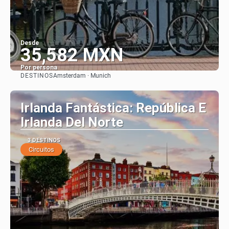
Desde
35,582 MXN
Por persona
DESTINOS
Amsterdam · Munich
Ver
Irlanda Fantástica: República E
Irlanda Del Norte
3 DESTINOS
Circuitos