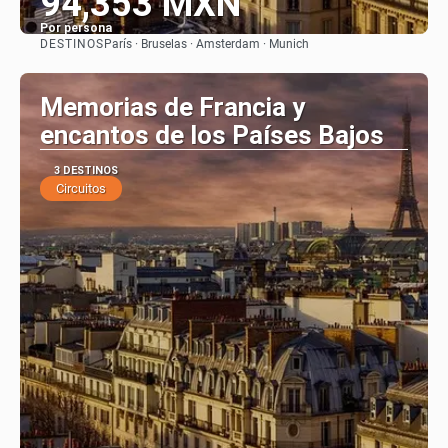
94,353 MXN
Por persona
DESTINOS
París · Bruselas · Amsterdam · Munich
Ver
Memorias de Francia y
encantos de los Países Bajos
3 DESTINOS
Circuitos