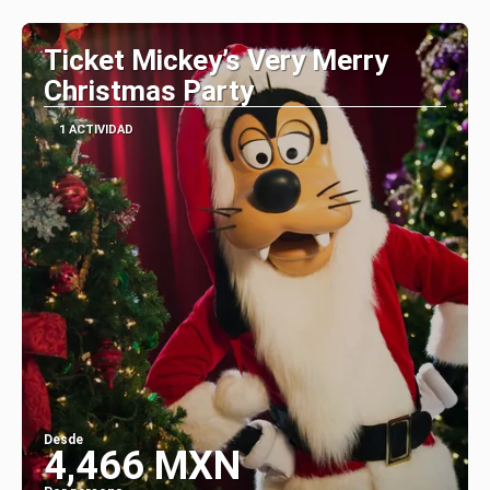
Ver
Ticket Mickey’s Very Merry
Christmas Party
1 ACTIVIDAD
Desde
4,466 MXN