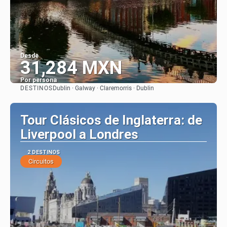
Desde
31,284 MXN
Por persona
DESTINOS
Dublin · Galway · Claremorris · Dublin
Ver
Tour Clásicos de Inglaterra: de
Liverpool a Londres
2 DESTINOS
Circuitos