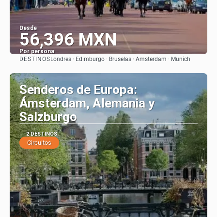
Desde
56,396 MXN
Por persona
DESTINOS
Londres · Edimburgo · Bruselas · Amsterdam · Munich
Ver
Senderos de Europa:
Ámsterdam, Alemania y
Salzburgo
2 DESTINOS
Circuitos