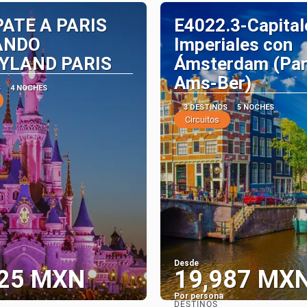
ATE A PARIS
E4022.3-Capital
ANDO
Imperiales con
YLAND PARIS
Ámsterdam (Par
Ams-Ber)
S
4 NOCHES
3 DESTINOS
5 NOCHES
Circuitos
Desde
725 MXN
19,987 MX
Por persona
DESTINOS