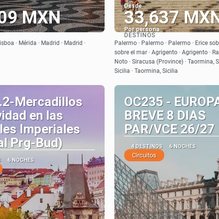
Desde
009 MXN
33,637 MX
Por persona
DESTINOS
Ver
Ver
Lisboa · Mérida · Madrid · Madrid ·
Palermo · Palermo · Palermo · Erice sobr
sobre el mar · Agrigento · Agrigento · R
Noto · Siracusa (Province) · Taormina, Si
Sicilia · Taormina, Sicilia
.2-Mercadillos
OC235 - EUROP
idad en las
BREVE 8 DIAS
les Imperiales
PAR/VCE 26/27
al Prg-Bud)
4 DESTINOS
6 NOCHES
Circuitos
S
6 NOCHES