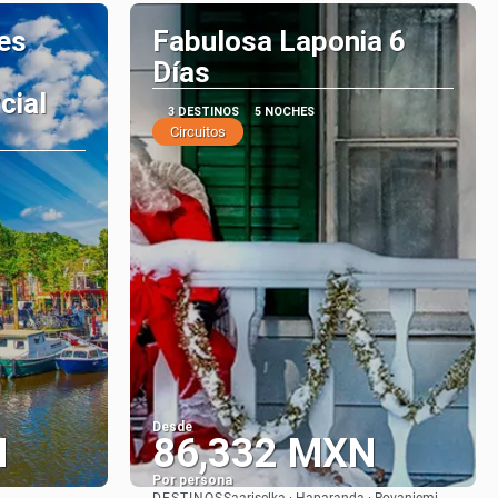
es
Fabulosa Laponia 6
Días
cial
3 DESTINOS
5 NOCHES
Circuitos
Desde
N
86,332 MXN
Por persona
DESTINOS