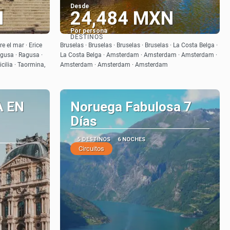
Desde
N
24,484 MXN
Por persona
DESTINOS
Ver
e el mar · Erice
Bruselas · Bruselas · Bruselas · Bruselas · La Costa Belga ·
agusa · Ragusa ·
La Costa Belga · Amsterdam · Amsterdam · Amsterdam ·
cilia · Taormina,
Amsterdam · Amsterdam · Amsterdam
A EN
Noruega Fabulosa 7
Días
5 DESTINOS
6 NOCHES
Circuitos