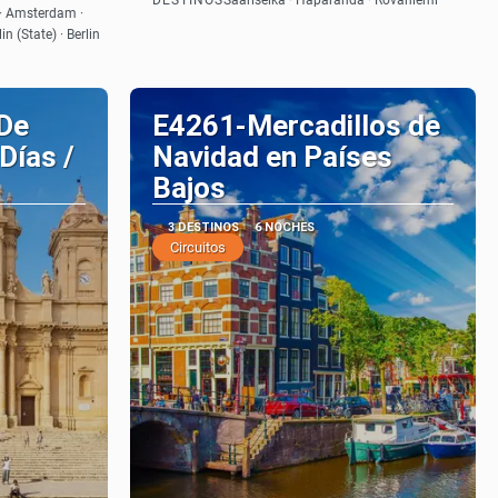
Saariselka · Haparanda · Rovaniemi
Ver
· Amsterdam ·
in (State) · Berlin
 De
E4261-Mercadillos de
Días /
Navidad en Países
Bajos
3 DESTINOS
6 NOCHES
Circuitos