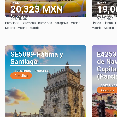
Desde
Desde
20,323 MXN
19,
Por persona
Por persona
DESTINOS
DESTINOS
Ver
Barcelona · Barcelona · Barcelona · Zaragoza · Madrid ·
Lisboa · Lisboa · 
Madrid · Madrid · Madrid
Madrid · Madrid
SE5089-Fátima y
E4253
Santiago
de Nav
Capita
4 DESTINOS
6 NOCHES
(Parci
Circuitos
3 DESTINO
Circuitos