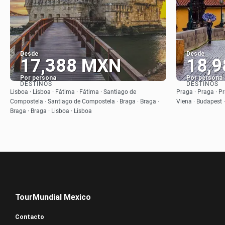
Desde
Desde
17,388 MXN
18,
Por persona
Por persona
DESTINOS
DESTINOS
Ver
Lisboa · Lisboa · Fátima · Fátima · Santiago de
Praga · Praga · Pr
Compostela · Santiago de Compostela · Braga · Braga ·
Viena · Budapest 
Braga · Braga · Lisboa · Lisboa
TourMundial Mexico
Contacto