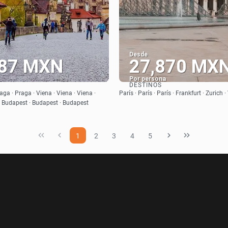
Desde
987 MXN
27,870 MX
Por persona
DESTINOS
Ver
Ver
aga · Praga · Viena · Viena · Viena ·
París · París · París · Frankfurt · Zurich 
· Budapest · Budapest · Budapest
1
2
3
4
5