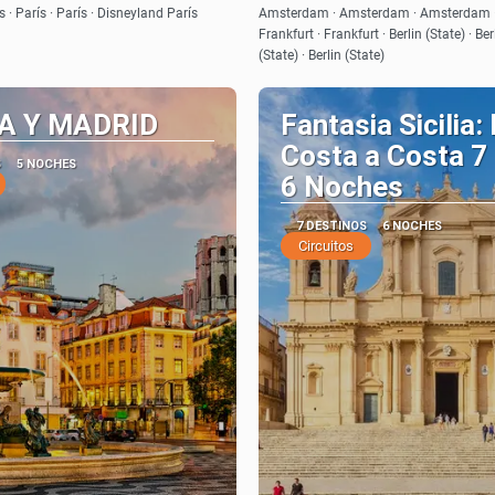
Ver
Ver
ís · París · París · Disneyland París
Amsterdam · Amsterdam · Amsterdam 
Frankfurt · Frankfurt · Berlin (State) · Berl
(State) · Berlin (State)
A Y MADRID
Fantasia Sicilia:
Costa a Costa 7 
S
5 NOCHES
6 Noches
7 DESTINOS
6 NOCHES
Circuitos