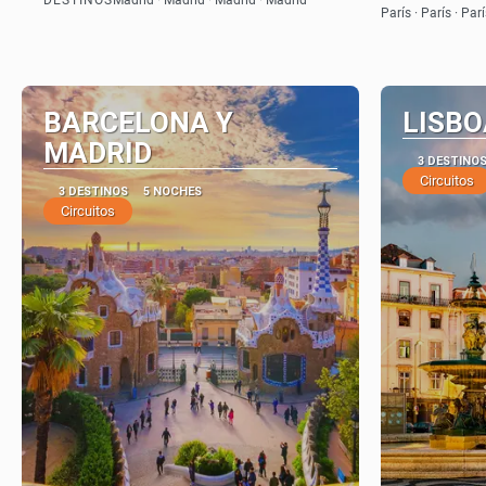
Madrid · Madrid · Madrid · Madrid
Ver
París · París · Par
BARCELONA Y
LISBO
MADRID
3 DESTINO
Circuitos
3 DESTINOS
5 NOCHES
Circuitos