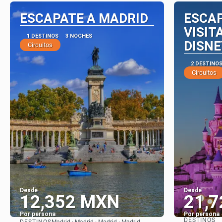
ESCAPATE A MADRID
ESCAP
VISIT
1 DESTINOS
3 NOCHES
DISNE
Circuitos
2 DESTINO
Circuitos
Desde
Desde
12,352 MXN
21,
Por persona
Por persona
DESTINOS
DESTINOS