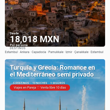
Desde
18,018 MXN
Por persona
DESTINOS
Ver
Estambul · Ankara · Capadocia · Pamukkale · Izmir · Çanakkale · Estambul
Turquía y Grecia: Romance en
el Mediterráneo semi privado
5 DESTINOS
10 NOCHES
1 SEGUROS
Viajes en Pareja ♡ Venta libre 10 días