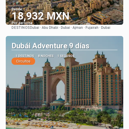
Desde
18,932 MXN
Por persona
DESTINOS
Dubai · Abu Dhabi · Dubai · Ajman · Fujairah · Dubai
Ver
Dubái Adventure 9 días
1 DESTINOS
8 NOCHES
1 SEGUROS
Circuitos