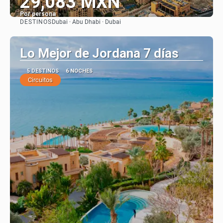
29,083 MXN
Por persona
DESTINOS
Dubai · Abu Dhabi · Dubai
Ver
Lo Mejor de Jordana 7 días
5 DESTINOS
6 NOCHES
Circuitos