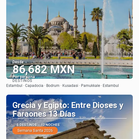
Desde
86,682 MXN
Por persona
DESTINOS
Ver
Estambul · Capadocia · Bodrum · Kusadasi · Pamukkale · Estambul
Grecia y Egipto: Entre Dioses y
Faraones 13 Días
5 DESTINOS
12 NOCHES
Semana Santa 2026