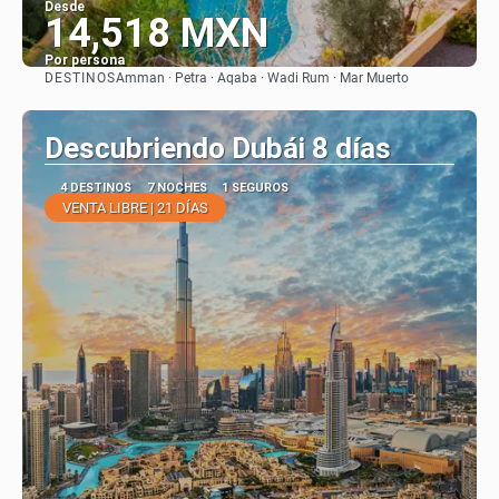
Desde
14,518 MXN
Por persona
DESTINOS
Amman · Petra · Aqaba · Wadi Rum · Mar Muerto
Ver
Descubriendo Dubái 8 días
4 DESTINOS
7 NOCHES
1 SEGUROS
VENTA LIBRE | 21 DÍAS