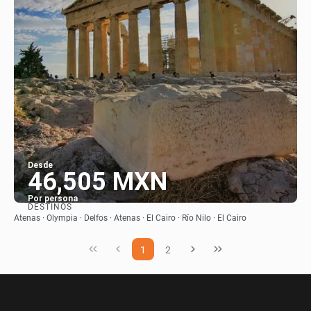
Desde
46,505 MXN
Por persona
DESTINOS
Ver
Atenas · Olympia · Delfos · Atenas · El Cairo · Río Nilo · El Cairo
1
2