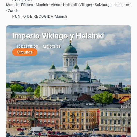
DESTINOS
Ver
Munich · Füssen · Munich · Viena · Hallstatt (Village) · Salzburgo · Innsbruck
· Zurich
PUNTO DE RECOGIDA:
Munich
Imperio Vikingo y Helsinki
10 DESTINOS
12 NOCHES
Circuitos