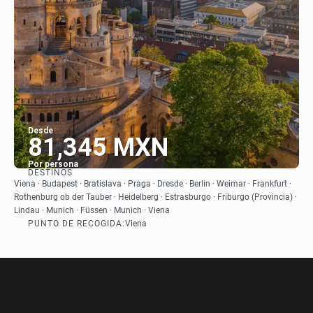
Desde
81,345 MXN
Por persona
DESTINOS
Ver
Viena · Budapest · Bratislava · Praga · Dresde · Berlin · Weimar · Frankfurt ·
Rothenburg ob der Tauber · Heidelberg · Estrasburgo · Friburgo (Provincia) ·
Lindau · Munich · Füssen · Munich · Viena
PUNTO DE RECOGIDA:
Viena