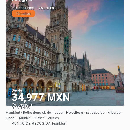
8 DESTINOS
7 NOCHES
Circuitos
Desde
34,977 MXN
Por persona
DESTINOS
Ver
Frankfurt · Rothenburg ob der Tauber · Heidelberg · Estrasburgo · Friburgo ·
Lindau · Munich · Füssen · Munich
PUNTO DE RECOGIDA:
Frankfurt