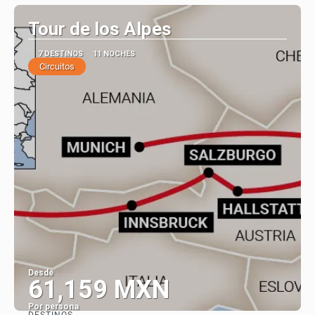
Tour de los Alpes
7 DESTINOS
11 NOCHES
Circuitos
Desde
61,159 MXN
Por persona