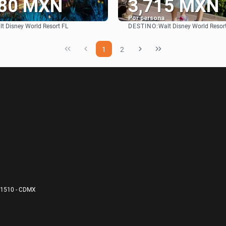
080 MXN
3,715 MXN
Por persona
DESTINO:
t Disney World Resort FL
Walt Disney World Resor
Ver
Ver
1
2
11510 - CDMX