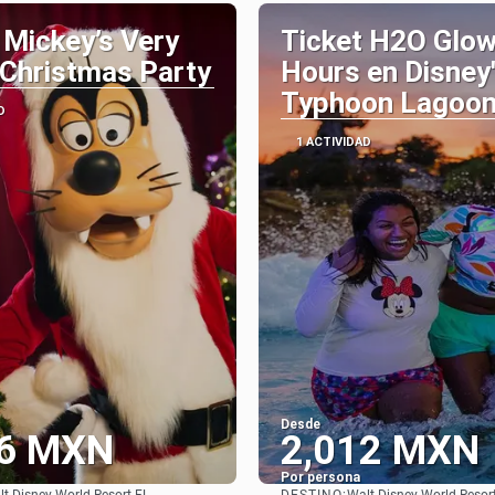
 Mickey’s Very
Ticket H2O Glow
Christmas Party
Hours en Disney
Typhoon Lagoo
D
1 ACTIVIDAD
Desde
66 MXN
2,012 MXN
Por persona
DESTINO: