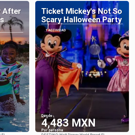
 After
Ticket Mickey's Not So
's
Scary Halloween Party
n
1 ACTIVIDAD
Desde
4,483 MXN
Por persona
DESTINO: