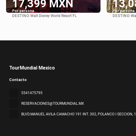
17,399 MXN
13,
Por persona
Por persona
DESTINO:
DESTINO:
Walt Disney World Resort FL
Wal
Ver
TourMundial Mexico
Contacto
5541475795
RESERVACIONES@TOURMUNDIAL.MX
BLVD.MANUEL AVILA CAMACHO 191 INT. 302, POLANCO I SECCION
, 