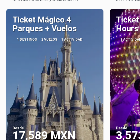
Walt Disney World Resort FL
Wal
Ver
Ticket Mágico 4
Ticket
Parques + Vuelos
Hours
1 DESTINOS
2 VUELOS
1 ACTIVIDAD
1 ACTIVIDA
Desde
Desde
17,589 MXN
3,5