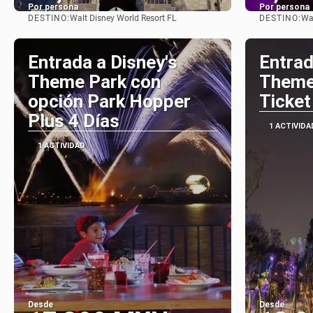
Por persona
Por persona
DESTINO:
DESTINO:
Walt Disney World Resort FL
Wal
Ver
Entrada a Disney's
Entrad
Theme Park con
Theme
opción Park Hopper
Ticket
Plus 4 Días
1 ACTIVIDA
1 ACTIVIDAD
Desde
Desde