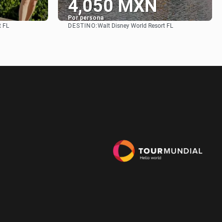
4,050 MXN
Por persona
DESTINO:
t FL
Walt Disney World Resort FL
Ver