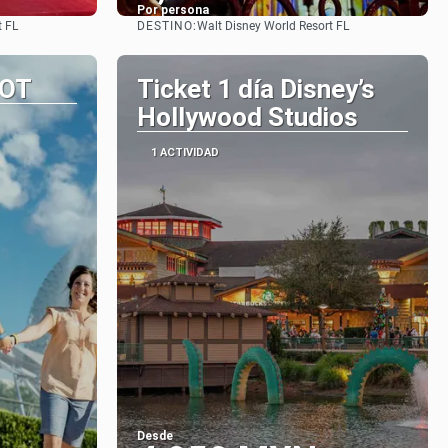
Por persona
DESTINO:
t FL
Walt Disney World Resort FL
Ver
COT
Ticket 1 día Disney’s
Hollywood Studios
1 ACTIVIDAD
Desde