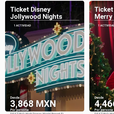
Ticket Disney
Ticket
Jollywood Nights
Merry 
1 ACTIVIDAD
1 ACTIVIDA
Desde
Desde
3,868 MXN
4,4
Por persona
Por persona
DESTINO:
DESTINO: