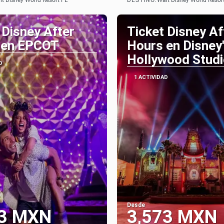
t Disney World Resort FL
Walt Disney World Resor
Ver
Ver
 Disney After
Ticket Disney Af
 en EPCOT
Hours en Disney
Hollywood Stud
D
1 ACTIVIDAD
Desde
73 MXN
3,573 MXN