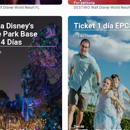
Por persona
DESTINO:
t Disney World Resort FL
Walt Disney World Resor
Ver
Ver
a Disney's
Ticket 1 día EP
 Park Base
1 ACTIVIDAD
 4 Días
D
Desde