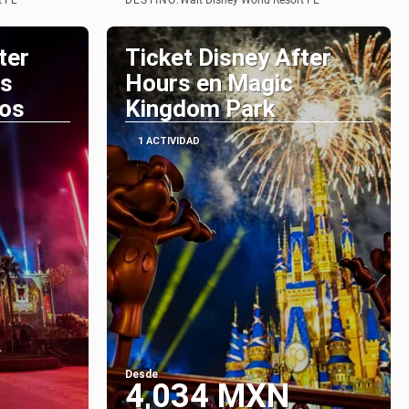
t FL
Walt Disney World Resort FL
Ver
ter
Ticket Disney After
's
Hours en Magic
ios
Kingdom Park
1 ACTIVIDAD
Desde
4,034 MXN