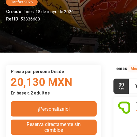
Tarifas 2026
Creado:
lunes, 18 de mayo de 2026
Ref ID:
53836680
Temas
Méx
precio por persona Desde
20,130 MXN
09
nov
En base a 2 adultos
¡Personalízalo!
Reserva directamente sin
cambios