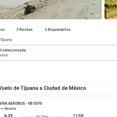
nos
3 Noches
2 Alojamientos
Tijuana
d seleccionada
perior
Vuelo de Tijuana a Ciudad de México
VIVA AEROBUS - VB 5070
Directo
6:39
11:59
3h 20m