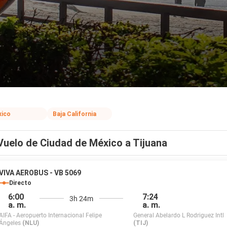
ico
Baja California
Vuelo de Ciudad de México a Tijuana
VIVA AEROBUS - VB 5069
Directo
6:00
7:24
3h 24m
a. m.
a. m.
AIFA - Aeropuerto Internacional Felipe
General Abelardo L Rodriguez Intl
Ángeles
(NLU)
(TIJ)