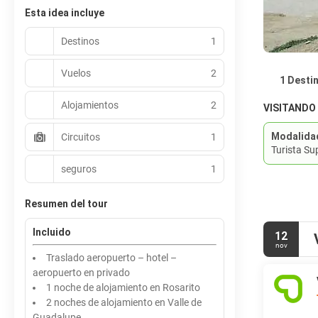
Esta idea incluye
Destinos
1
Vuelos
2
1 Desti
Alojamientos
2
VISITANDO
Modalida
Circuitos
1
Turista Su
seguros
1
Resumen del tour
Incluido
12
nov
Traslado aeropuerto – hotel –
aeropuerto en privado
1 noche de alojamiento en Rosarito
2 noches de alojamiento en Valle de
Guadalupe