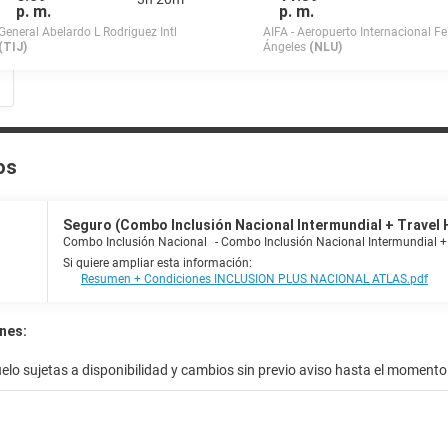
p. m.
p. m.
General Abelardo L Rodriguez Intl
AIFA - Aeropuerto Internacional Fe
(TIJ)
Ángeles
(NLU)
os
Seguro (Combo Inclusión Nacional Intermundial + Travel He
Combo Inclusión Nacional
-
Combo Inclusión Nacional Intermundial +
Si quiere ampliar esta información:
Resumen + Condiciones INCLUSION PLUS NACIONAL ATLAS.pdf
nes:
uelo sujetas a disponibilidad y cambios sin previo aviso hasta el momento