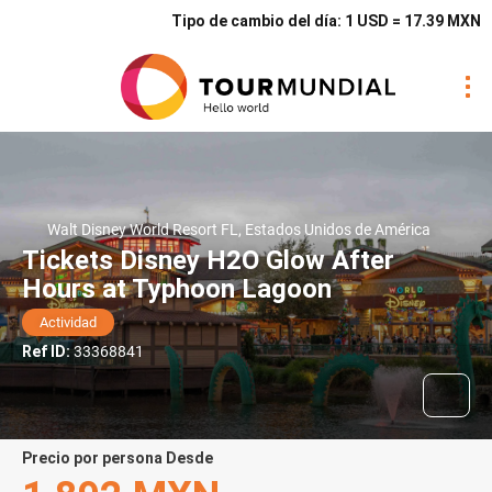
Tipo de cambio del día: 1 USD = 17.39 MXN
Walt Disney World Resort FL, Estados Unidos de América
Tickets Disney H2O Glow After
Hours at Typhoon Lagoon
Actividad
Ref ID:
33368841
precio por persona Desde