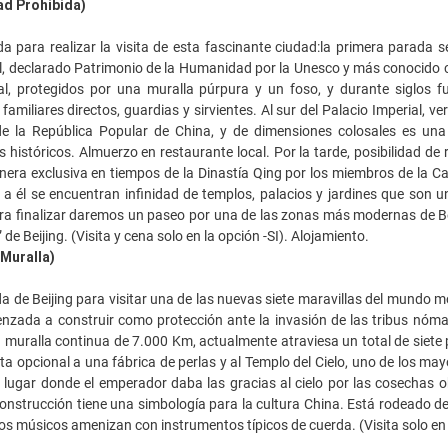
ad Prohibida)
a para realizar la visita de esta fascinante ciudad:la primera parada s
l, declarado Patrimonio de la Humanidad por la Unesco y más conocido c
onal, protegidos por una muralla púrpura y un foso, y durante siglos f
familiares directos, guardias y sirvientes. Al sur del Palacio Imperial, v
e la República Popular de China, y de dimensiones colosales es una
 históricos. Almuerzo en restaurante local. Por la tarde, posibilidad de 
nera exclusiva en tiempos de la Dinastía Qing por los miembros de la C
 a él se encuentran infinidad de templos, palacios y jardines que son 
ara finalizar daremos un paseo por una de las zonas más modernas de Be
de Beijing. (Visita y cena solo en la opción -SI). Alojamiento.
Muralla)
a de Beijing para visitar una de las nuevas siete maravillas del mundo 
nzada a construir como protección ante la invasión de las tribus nómad
a muralla continua de 7.000 Km, actualmente atraviesa un total de siete p
sita opcional a una fábrica de perlas y al Templo del Cielo, uno de los m
l lugar donde el emperador daba las gracias al cielo por las cosechas o
onstrucción tiene una simbología para la cultura China. Está rodeado de 
los músicos amenizan con instrumentos típicos de cuerda. (Visita solo en 