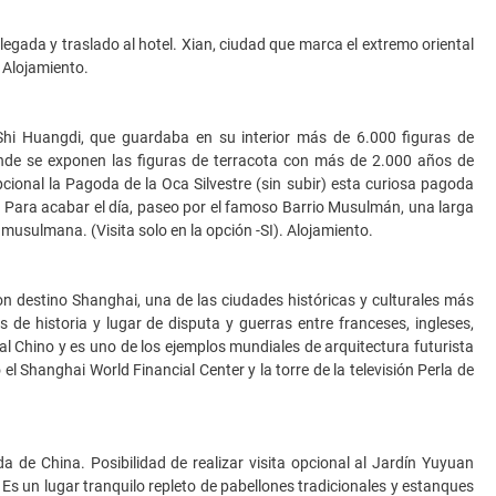
legada y traslado al hotel. Xian, ciudad que marca el extremo oriental
 Alojamiento.
hi Huangdi, que guardaba en su interior más de 6.000 figuras de
donde se exponen las figuras de terracota con más de 2.000 años de
opcional la Pagoda de la Oca Silvestre (sin subir) esta curiosa pagoda
as. Para acabar el día, paseo por el famoso Barrio Musulmán, una larga
musulmana. (Visita solo en la opción -SI). Alojamiento.
con destino Shanghai, una de las ciudades históricas y culturales más
s de historia y lugar de disputa y guerras entre franceses, ingleses,
l Chino y es uno de los ejemplos mundiales de arquitectura futurista
l Shanghai World Financial Center y la torre de la televisión Perla de
 de China. Posibilidad de realizar visita opcional al Jardín Yuyuan
 Es un lugar tranquilo repleto de pabellones tradicionales y estanques