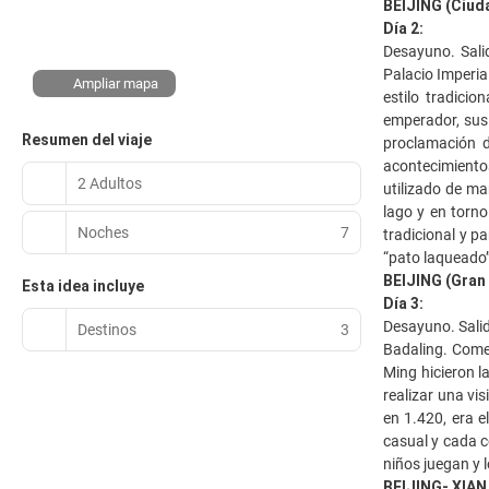
BEIJING (Ciud
Día 2:
Desayuno. Salid
Palacio Imperia
Ampliar mapa
estilo tradici
emperador, sus 
Resumen del viaje
proclamación d
acontecimientos
2 Adultos
utilizado de ma
lago y en torno
Noches
7
tradicional y p
“pato laqueado” 
BEIJING (Gran 
Esta idea incluye
Día 3:
Desayuno. Salid
Destinos
3
Badaling. Come
Ming hicieron l
realizar una vi
en 1.420, era e
casual y cada c
niños juegan y 
BEIJING- XIAN