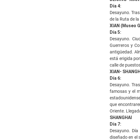
Día 4:
Desayuno. Trasl
de la Ruta de l
XIAN (Museo G
Día 5:
Desayuno. Ciud
Guerreros y Co
antigüedad. Alm
está erigida po
calle de puesto
XIAN- SHANGH
Día 6:
Desayuno. Trasl
famosas y el ma
estadounidenses
que encontrarem
Oriente. Llegada
SHANGHAI
Día 7:
Desayuno. Día l
diseñado en el 