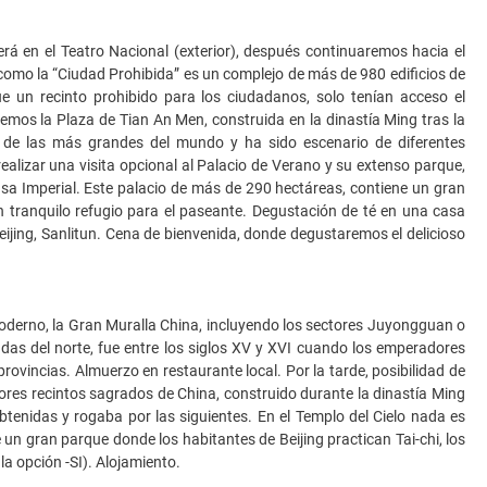
erá en el Teatro Nacional (exterior), después continuaremos hacia el
omo la “Ciudad Prohibida” es un complejo de más de 980 edificios de
ue un recinto prohibido para los ciudadanos, solo tenían acceso el
eremos la Plaza de Tian An Men, construida en la dinastía Ming tras la
 de las más grandes del mundo y ha sido escenario de diferentes
realizar una visita opcional al Palacio de Verano y su extenso parque,
asa Imperial. Este palacio de más de 290 hectáreas, contiene un gran
un tranquilo refugio para el paseante. Degustación de té en una casa
ijing, Sanlitun. Cena de bienvenida, donde degustaremos el delicioso
moderno, la Gran Muralla China, incluyendo los sectores Juyongguan o
as del norte, fue entre los siglos XV y XVI cuando los emperadores
rovincias. Almuerzo en restaurante local. Por la tarde, posibilidad de
ayores recintos sagrados de China, construido durante la dinastía Ming
btenidas y rogaba por las siguientes. En el Templo del Cielo nada es
un gran parque donde los habitantes de Beijing practican Tai-chi, los
la opción -SI). Alojamiento.