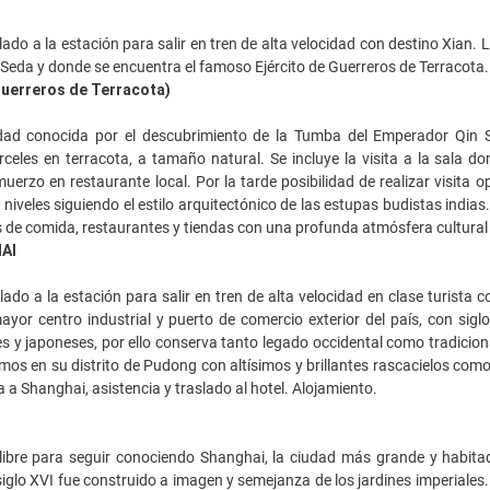
ado a la estación para salir en tren de alta velocidad con destino Xian. L
a Seda y donde se encuentra el famoso Ejército de Guerreros de Terracota.
uerreros de Terracota)
ad conocida por el descubrimiento de la Tumba del Emperador Qin S
rceles en terracota, a tamaño natural. Se incluye la visita a la sala 
uerzo en restaurante local. Por la tarde posibilidad de realizar visita 
r niveles siguiendo el estilo arquitectónico de las estupas budistas indi
s de comida, restaurantes y tiendas con una profunda atmósfera cultural 
AI
ado a la estación para salir en tren de alta velocidad en clase turista 
yor centro industrial y puerto de comercio exterior del país, con siglo
 y japoneses, por ello conserva tanto legado occidental como tradiciona
os en su distrito de Pudong con altísimos y brillantes rascacielos como e
 a Shanghai, asistencia y traslado al hotel. Alojamiento.
ibre para seguir conociendo Shanghai, la ciudad más grande y habitada
siglo XVI fue construido a imagen y semejanza de los jardines imperiales.