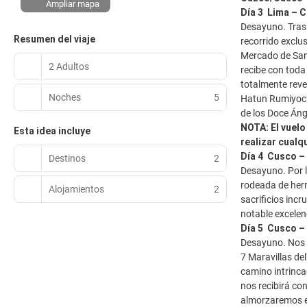
Ampliar mapa
Día 3 Lima – 
Desayuno. Trasla
Resumen del viaje
recorrido exclus
Mercado de San
2 Adultos
recibe con toda
totalmente reve
Noches
5
Hatun Rumiyoc 
de los Doce Áng
NOTA: El vuel
Esta idea incluye
realizar cualq
Día 4 Cusco 
Destinos
2
Desayuno. Por l
rodeada de herm
Alojamientos
2
sacrificios inc
notable excelen
Día 5 Cusco –
Desayuno. Nos d
7 Maravillas de
camino intrinc
nos recibirá co
almorzaremos en