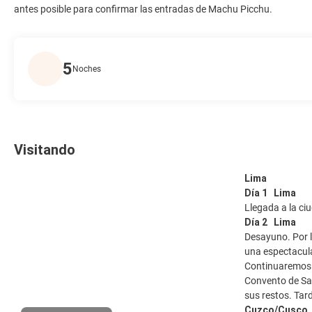
antes posible para confirmar las entradas de Machu Picchu.
5
Noches
Visitando
Lima
Día 1 Lima
Llegada a la ciu
Día 2 Lima
Desayuno. Por l
una espectacula
Continuaremos a
Convento de San
sus restos. Tar
Cuzco/Cusco