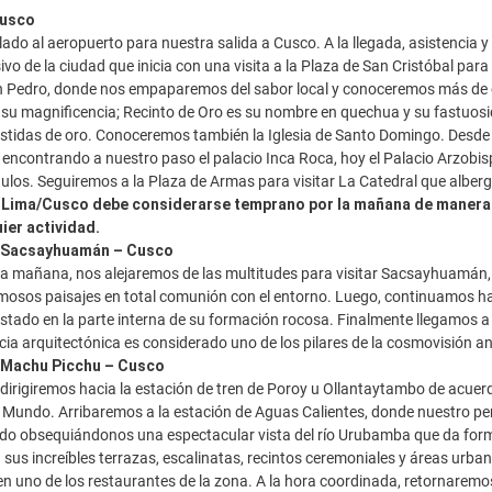
Cusco
do al aeropuerto para nuestra salida a Cusco. A la llegada, asistencia y t
ivo de la ciudad que inicia con una visita a la Plaza de San Cristóbal par
 Pedro, donde nos empaparemos del sabor local y conoceremos más de ce
 su magnificencia; Recinto de Oro es su nombre en quechua y su fastuosi
stidas de oro. Conoceremos también la Iglesia de Santo Domingo. Desde San
encontrando a nuestro paso el palacio Inca Roca, hoy el Palacio Arzobi
ulos. Seguiremos a la Plaza de Armas para visitar La Catedral que alberga
o Lima/Cusco debe considerarse temprano por la mañana de manera 
uier actividad.
– Sacsayhuamán – Cusco
a mañana, nos alejaremos de las multitudes para visitar Sacsayhuamán, 
osos paisajes en total comunión con el entorno. Luego, continuamos haci
rustado en la parte interna de su formación rocosa. Finalmente llegam
cia arquitectónica es considerado uno de los pilares de la cosmovisión and
 Machu Picchu – Cusco
irigiremos hacia la estación de tren de Poroy u Ollantaytambo de acuer
l Mundo. Arribaremos a la estación de Aguas Calientes, donde nuestro pe
ado obsequiándonos una espectacular vista del río Urubamba que da form
n sus increíbles terrazas, escalinatas, recintos ceremoniales y áreas urba
 uno de los restaurantes de la zona. A la hora coordinada, retornaremos