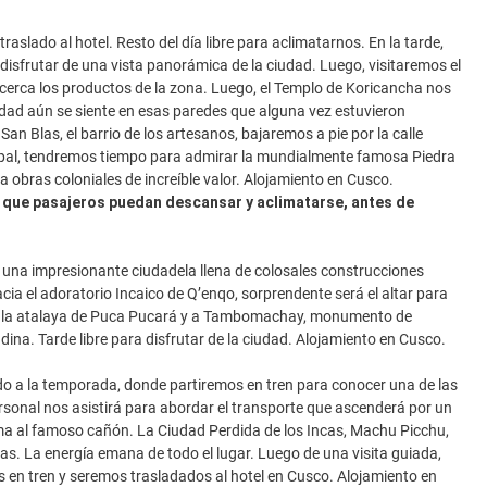
raslado al hotel. Resto del día libre para aclimatarnos. En la tarde,
a disfrutar de una vista panorámica de la ciudad. Luego, visitaremos el
rca los productos de la zona. Luego, el Templo de Koricancha nos
dad aún se siente en esas paredes que alguna vez estuvieron
 Blas, el barrio de los artesanos, bajaremos a pie por la calle
spal, tendremos tiempo para admirar la mundialmente famosa Piedra
 obras coloniales de increíble valor. Alojamiento en Cusco.
que pasajeros puedan descansar y aclimatarse, antes de
una impresionante ciudadela llena de colosales construcciones
a el adoratorio Incaico de Q’enqo, sorprendente será el altar para
os a la atalaya de Puca Pucará y a Tambomachay, monumento de
ina. Tarde libre para disfrutar de la ciudad. Alojamiento en Cusco.
do a la temporada, donde partiremos en tren para conocer una de las
rsonal nos asistirá para abordar el transporte que ascenderá por un
a al famoso cañón. La Ciudad Perdida de los Incas, Machu Picchu,
nas. La energía emana de todo el lugar. Luego de una visita guiada,
 en tren y seremos trasladados al hotel en Cusco. Alojamiento en