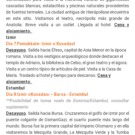
cascadas blancas, estalactitas y piscinas naturales procedentes
de fuentes termales
.
La ciudad antigua de Hierápolisse encuentra
en este sitio. Visitamos el teatro, necrópolis más grande de
Anatolia. Breve visita a un outlet. Llegada al hotel.
Cena y
alojamiento.
Izmir
Día 7 Pamukkale- Izmir o KusadasI
Desayuno
. Salida hacia Éfeso
,
capital de Asia Menor en la época
romana. Visita a los vestigios arqueológicos donde destacan el
templo de Adriano, la biblioteca de Celso, el gran teatro y el ágora.
Visita a un centro típico de artículos de piel. Visita a la Casa de
María. Traslado al hotel y tiempo para descanso.
Cena y
alojamiento.
Estambul
Día 8 Izmir oKusadası – Bursa - Estambul
**Posibilidad de tomar vuelo de Esmirna/Estambul, consultar
suplemento
Desayuno
. Salida hacia Bursa. Cruzaremos el golfo de Izmir por el
puente colgante de OsmanGazi, el cuarto puente más largo del
mundo. Bursa fue la primera capital del Imperio Otomano y en ella
visitaremos la Mezquita Grande, La Mezquita Verde y la Tumba