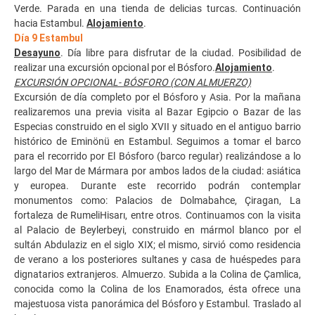
Verde. Parada en una tienda de delicias turcas. Continuación
hacia Estambul.
Alojamiento
.
Día 9 Estambul
Desayuno
. Día libre para disfrutar de la ciudad. Posibilidad de
realizar una excursión opcional por el Bósforo.
Alojamiento
.
EXCURSIÓN OPCIONAL- BÓSFORO (CON ALMUERZO)
Excursión de día completo por el Bósforo y Asia. Por la mañana
realizaremos una previa visita al Bazar Egipcio o Bazar de las
Especias construido en el siglo XVII y situado en el antiguo barrio
histórico de Eminönü en Estambul. Seguimos a tomar el barco
para el recorrido por El Bósforo (barco regular) realizándose a lo
largo del Mar de Mármara por ambos lados de la ciudad: asiática
y europea. Durante este recorrido podrán contemplar
monumentos como: Palacios de Dolmabahce, Çiragan, La
fortaleza de RumeliHisarı, entre otros. Continuamos con la visita
al Palacio de Beylerbeyi, construido en mármol blanco por el
sultán Abdulaziz en el siglo XIX; el mismo, sirvió como residencia
de verano a los posteriores sultanes y casa de huéspedes para
dignatarios extranjeros. Almuerzo. Subida a la Colina de Çamlica,
conocida como la Colina de los Enamorados, ésta ofrece una
majestuosa vista panorámica del Bósforo y Estambul. Traslado al