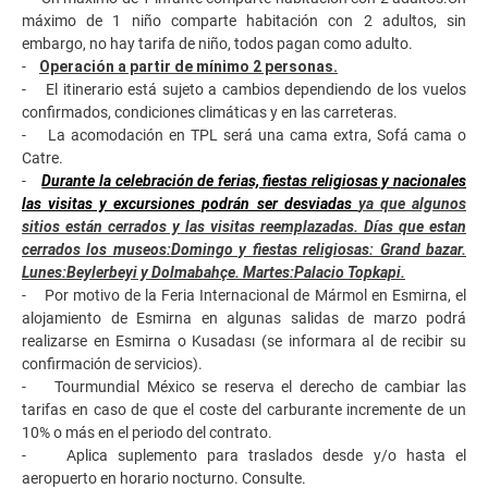
máximo de 1 niño comparte habitación con 2 adultos, sin
embargo, no hay tarifa de niño, todos pagan como adulto.
-
Operación a partir de mínimo 2 personas.
-
El itinerario está sujeto a cambios dependiendo de los vuelos
confirmados, condiciones climáticas y en las carreteras.
- La acomodación en TPL será una cama extra, Sofá cama o
Catre.
-
Durante la celebración de ferias, fiestas religiosas y nacionales
las visitas y excursiones podrán ser desviadas
ya que algunos
sitios están cerrados y las visitas reemplazadas. Días que estan
cerrados los museos:Domingo y fiestas religiosas: Grand bazar.
Lunes:Beylerbeyi y Dolmabahçe. Martes:Palacio Topkapi.
- Por motivo de la Feria Internacional de Mármol en Esmirna, el
alojamiento de Esmirna en algunas salidas de marzo podrá
realizarse en Esmirna o Kusadası (se informara al de recibir su
confirmación de servicios).
- Tourmundial México se reserva el derecho de cambiar las
tarifas en caso de que el coste del carburante incremente de un
10% o más en el periodo del contrato.
- Aplica suplemento para traslados desde y/o hasta el
aeropuerto en horario nocturno. Consulte.