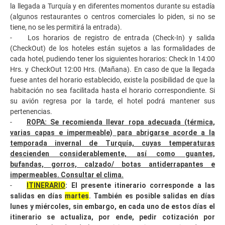
la llegada a Turquía y en diferentes momentos durante su estadía
(algunos restaurantes o centros comerciales lo piden, si no se
tiene, no se les permitirá la entrada).
- Los horarios de registro de entrada (Check-In) y salida
(CheckOut) de los hoteles están sujetos a las formalidades de
cada hotel, pudiendo tener los siguientes horarios: Check In 14:00
Hrs. y CheckOut 12:00 Hrs. (Mañana). En caso de que la llegada
fuese antes del horario establecido, existe la posibilidad de que la
habitación no sea facilitada hasta el horario correspondiente. Si
su avión regresa por la tarde, el hotel podrá mantener sus
pertenencias.
-
ROPA: Se recomienda llevar ropa adecuada (térmica,
varias capas e impermeable) para abrigarse acorde a la
temporada invernal de Turquía, cuyas temperaturas
descienden considerablemente, así como guantes,
bufandas, gorros, calzado/ botas antiderrapantes e
impermeables. Consultar el clima.
-
ITINERARIO
: El presente itinerario corresponde a las
salidas en días
martes
. También es posible salidas en días
lunes y miércoles, sin embargo, en cada uno de estos días el
itinerario se actualiza, por ende, pedir cotización por