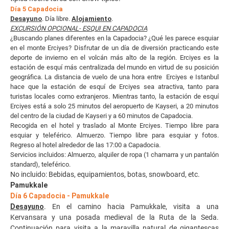
Día 5 Capadocia
Desayuno
. Día libre.
Alojamiento
.
EXCURSIÓN OPCIONAL- ESQUI EN CAPADOCIA
¿Buscando planes diferentes en la Capadocia? ¿Qué les parece esquiar
en el monte Erciyes? Disfrutar de un día de diversión practicando este
deporte de invierno en el volcán más alto de la región. Erciyes es la
estación de esquí más centralizada del mundo en virtud de su posición
geográfica. La distancia de vuelo de una hora entre Erciyes e Istanbul
hace que la estación de esquí de Erciyes sea atractiva, tanto para
turistas locales como extranjeros. Mientras tanto, la estación de esquí
Erciyes está a solo 25 minutos del aeropuerto de Kayseri, a 20 minutos
del centro de la ciudad de Kayseri y a 60 minutos de Capadocia.
Recogida en el hotel y traslado al Monte Erciyes. Tiempo libre para
esquiar y teleférico. Almuerzo. Tiempo libre para esquiar y fotos.
Regreso al hotel alrededor de las 17:00 a Capadocia.
Servicios incluidos: Almuerzo, alquiler de ropa (1 chamarra y un pantalón
standard), teleférico.
No incluido: Bebidas, equipamientos, botas, snowboard, etc.
Pamukkale
Día 6 Capadocia - Pamukkale
Desayuno
. En el camino hacia Pamukkale, visita a una
Kervansara y una posada medieval de la Ruta de la Seda.
Continuación para visita a la maravilla natural de gigantescas