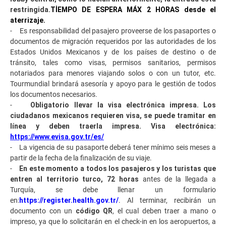
restringida.
TİEMPO DE ESPERA MÁX 2 HORAS desde el
aterrizaje.
- Es responsabilidad del pasajero proveerse de los pasaportes o
documentos de migración requeridos por las autoridades de los
Estados Unidos Mexicanos y de los países de destino o de
tránsito, tales como visas, permisos sanitarios, permisos
notariados para menores viajando solos o con un tutor, etc.
Tourmundial brindará asesoría y apoyo para le gestión de todos
los documentos necesarios.
-
Obligatorio llevar la visa electrónica impresa. Los
ciudadanos mexicanos requieren visa, se puede tramitar en
línea y deben traerla impresa. Visa electrónica:
https://www.evisa.gov.tr/es/
- La vigencia de su pasaporte deberá tener mínimo seis meses a
partir de la fecha de la finalización de su viaje.
-
En este momento a todos los pasajeros y los turistas que
entren al territorio turco, 72 horas
antes de la llegada a
Turquía, se debe llenar un formulario
en:
https://register.health.gov.tr/
. Al terminar, recibirán un
documento con un
código QR
, el cual deben traer a mano o
impreso, ya que lo solicitarán en el check-in en los aeropuertos, a