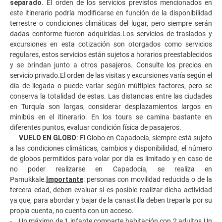
separado.
El orden de los servicios previstos mencionados en
este itinerario podría modificarse en función de la disponibilidad
terrestre o condiciones climáticas del lugar, pero siempre serán
dadas conforme fueron adquiridas.Los servicios de traslados y
excursiones en esta cotización son otorgados como servicios
regulares, estos servicios están sujetos a horarios preestablecidos
y se brindan junto a otros pasajeros. Consulte los precios en
servicio privado.
El orden de las visitas y excursiones varía según el
día de llegada o puede variar según múltiples factores, pero se
conserva la totalidad de estas. Las distancias entre las ciudades
en Turquía son largas, considerar desplazamientos largos en
minibús en el itinerario. En los tours se camina bastante en
diferentes puntos, evaluar condición física de pasajeros.
-
VUELO EN GLOBO
: El Globo en Capadocia, siempre está sujeto
a las condiciones climáticas, cambios y disponibilidad, el número
de globos permitidos para volar por día es limitado y en caso de
no poder realizarse en Capadocia, se realiza en
Pamukkale.
Importante
: personas con movilidad reducida o de la
tercera edad, deben evaluar si es posible realizar dicha actividad
ya que, para abordar y bajar de la canastilla deben treparla por su
propia cuenta, no cuenta con un acceso.
- Un máximo de 1 infante comparte habitación con 2 adultos.Un