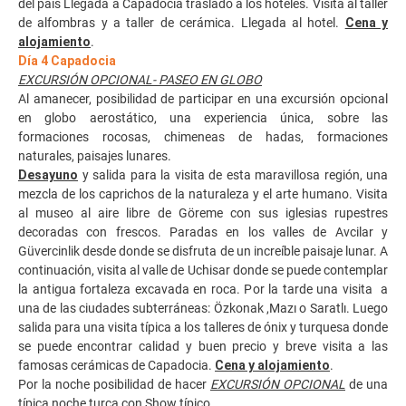
del país Llegada a Capadocia traslado a los hoteles. Visita al taller
de alfombras y a taller de cerámica. Llegada al hotel.
Cena y
alojamiento
.
Día 4 Capadocia
EXCURSIÓN OPCIONAL- PASEO EN GLOBO
Al amanecer, posibilidad de participar en una excursión opcional
en globo aerostático, una experiencia única, sobre las
formaciones rocosas, chimeneas de hadas, formaciones
naturales, paisajes lunares.
Desayuno
y salida para la visita de esta maravillosa región, una
mezcla de los caprichos de la naturaleza y el arte humano. Visita
al museo al aire libre de Göreme con sus iglesias rupestres
decoradas con frescos. Paradas en los valles de Avcilar y
Güvercinlik desde donde se disfruta de un increíble paisaje lunar. A
continuación, visita al valle de Uchisar donde se puede contemplar
la antigua fortaleza excavada en roca. Por la tarde una visita a
una de las ciudades subterráneas: Özkonak ,Mazı o Saratlı. Luego
salida para una visita típica a los talleres de ónix y turquesa donde
se puede encontrar calidad y buen precio y breve visita a las
famosas cerámicas de Capadocia.
Cena y alojamiento
.
Por la noche posibilidad de hacer
EXCURSIÓN OPCIONAL
de una
típica noche turca con Show típico.