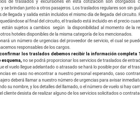
s de traslados y excursiones en esta cotización son otorgados com
y se brindan junto a otros pasajeros. Los traslados regulares son sin guía
 de llegada y salida están incluidos el mismo día de llegada del circuito.
quedándose al final del circuito, el traslado está incluido en el precio c
están sujetos a cambios según la disponibilidad al momento de la res
tros hoteles disponibles de la misma categoría de los mencionados.
nará un número de urgencias del proveedor de servicio, el cual se pue
 hacemos responsables de los cargos.
confirmar los traslados debemos recibir la información completa 10
e esquema,
no se podrá proporcionar los servicios de traslados de entra
e el vuelo llegue adelantado o atrasado se hará lo posible por dar el tras
ncias en caso no encontrar a nuestro personal esperando, caso contrari
sajero deberá llamar a nuestro número de urgencias para avisar inmediat
do su nombre, y los detalles del llamado, o el número de vuelo si hay ca
l cliente desista de realizar alguno de los servicios solicitados o contra