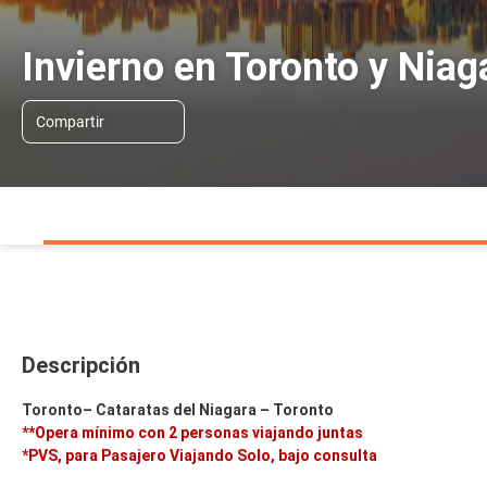
Invierno en Toronto y Niag
Compartir
Descripción
Toronto– Cataratas del Niagara – Toronto
**Opera mínimo con 2 personas viajando juntas
*PVS, para Pasajero Viajando Solo, bajo consulta