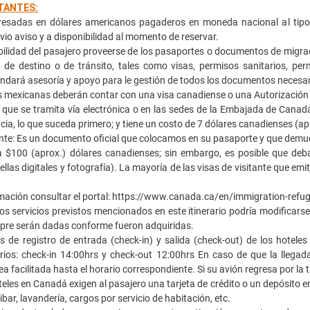
TANTES:
esadas en dólares americanos pagaderos en moneda nacional al tipo 
vio aviso y a disponibilidad al momento de reservar.
ilidad del pasajero proveerse de los pasaportes o documentos de migrac
s de destino o de tránsito, tales como visas, permisos sanitarios, pe
ndará asesoría y apoyo para le gestión de todos los documentos necesar
mexicanas deberán contar con una visa canadiense o una Autorización Ele
que se tramita vía electrónica o en las sedes de la Embajada de Canadá
ncia, lo que suceda primero; y tiene un costo de 7 dólares canadienses (ap
ante: Es un documento oficial que colocamos en su pasaporte y que demue
ta $100 (aprox.) dólares canadienses; sin embargo, es posible que deb
ellas digitales y fotografía). La mayoría de las visas de visitante que em
mación consultar el portal: https://www.canada.ca/en/immigration-refu
os servicios previstos mencionados en este itinerario podría modificarse 
mpre serán dadas conforme fueron adquiridas.
de registro de entrada (check-in) y salida (check-out) de los hoteles
rios: check-in 14:00hrs y check-out 12:00hrs En caso de que la llegada 
ea facilitada hasta el horario correspondiente. Si su avión regresa por la
eles en Canadá exigen al pasajero una tarjeta de crédito o un depósito en
ibar, lavandería, cargos por servicio de habitación, etc.