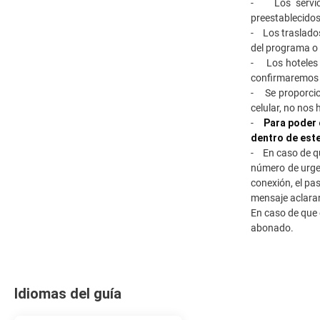
- Los servicio
preestablecidos 
- Los traslados
del programa o 
- Los hoteles 
confirmaremos o
- Se proporcio
celular, no nos
-
Para poder 
dentro de est
- En caso de qu
número de urge
conexión, el pa
mensaje aclaran
En caso de que e
abonado.
Idiomas del guía