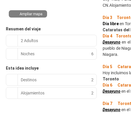
CN.Alojamiento
Ampliar mapa
Día 3 Toron
Día libre
en Tor
Resumen del viaje
Cataratas del
Día 4 Toronto
2 Adultos
Desayuno
en el
pueblo de Niaga
Noches
6
Niagara.
Día 5 Catarat
Esta idea incluye
Hoy incluimos la
Toronto
Destinos
2
Día 6 Cataras
Desayuno
en el
Alojamientos
2
Día 7 Toron
Desayuno
en el