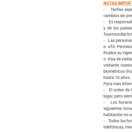
NOTAS IMPOR
- Tarifas expr
cambios sin pre
- Es responsab
y de los paíse
Tourmundial bri
- Las personas 
o eTA: Permiso 
finalice su vige
o Visa de visit
visitante cues
biométricos (hu
hasta 10 años.
Para más infor
- El orden de l
lugar, pero sie
- Los horarios 
siguientes hora
habitación no s
- Todos los hot
telefónicas, min