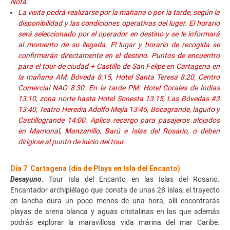
Nota:
La visita podrá realizarse por la mañana o por la tarde, según la
disponibilidad y las condiciones operativas del lugar. El horario
será seleccionado por el operador en destino y se le informará
al momento de su llegada. El lugar y horario de recogida se
confirmarán directamente en el destino. Puntos de encuentro
para el tour de ciudad + Castillo de San Felipe en Cartagena en
la mañana AM: Bóveda 8:15, Hotel Santa Teresa 8:20, Centro
Comercial NAO 8:30. En la tarde PM: Hotel Corales de Indias
13:10, zona norte hasta Hotel Sonesta 13:15, Las Bóvedas #3
13:40, Teatro Heredia Adolfo Mejía 13:45, Bocagrande, laguito y
Castillogrande 14:00. Aplica recargo para pasajeros alojados
en Mamonal, Manzanillo, Barú e Islas del Rosario, o deben
dirigirse al punto de inicio del tour.
Día 7 Cartagena (día de Playa en Isla del Encanto)
Desayuno.
Tour Isla del Encanto en las Islas del Rosario.
Encantador archipiélago que consta de unas 28 islas, el trayecto
en lancha dura un poco menos de una hora, allí encontrarás
playas de arena blanca y aguas cristalinas en las que además
podrás explorar la maravillosa vida marina del mar Caribe.