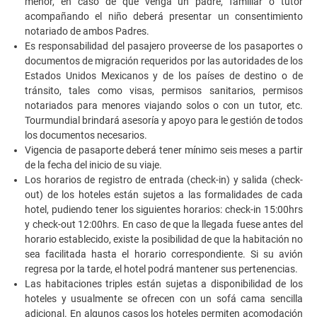
menor, en caso de que venga un padre, familiar o tutor
acompañando el niño deberá presentar un consentimiento
notariado de ambos Padres.
Es responsabilidad del pasajero proveerse de los pasaportes o
documentos de migración requeridos por las autoridades de los
Estados Unidos Mexicanos y de los países de destino o de
tránsito, tales como visas, permisos sanitarios, permisos
notariados para menores viajando solos o con un tutor, etc.
Tourmundial brindará asesoría y apoyo para le gestión de todos
los documentos necesarios.
Vigencia de pasaporte deberá tener mínimo seis meses a partir
de la fecha del inicio de su viaje.
Los horarios de registro de entrada (check-in) y salida (check-
out) de los hoteles están sujetos a las formalidades de cada
hotel, pudiendo tener los siguientes horarios: check-in 15:00hrs
y check-out 12:00hrs. En caso de que la llegada fuese antes del
horario establecido, existe la posibilidad de que la habitación no
sea facilitada hasta el horario correspondiente. Si su avión
regresa por la tarde, el hotel podrá mantener sus pertenencias.
Las habitaciones triples están sujetas a disponibilidad de los
hoteles y usualmente se ofrecen con un sofá cama sencilla
adicional. En algunos casos los hoteles permiten acomodación