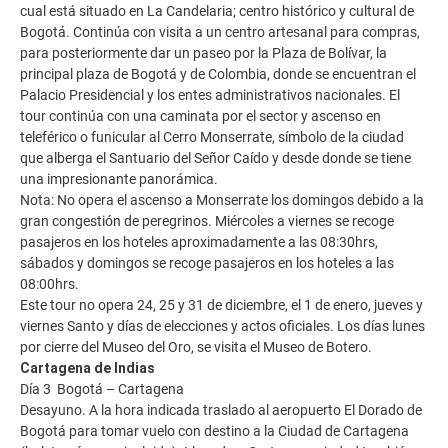
cual está situado en La Candelaria; centro histórico y cultural de
Bogotá. Continúa con visita a un centro artesanal para compras,
para posteriormente dar un paseo por la Plaza de Bolívar, la
principal plaza de Bogotá y de Colombia, donde se encuentran el
Palacio Presidencial y los entes administrativos nacionales. El
tour continúa con una caminata por el sector y ascenso en
teleférico o funicular al Cerro Monserrate, símbolo de la ciudad
que alberga el Santuario del Señor Caído y desde donde se tiene
una impresionante panorámica.
Nota: No opera el ascenso a Monserrate los domingos debido a la
gran congestión de peregrinos. Miércoles a viernes se recoge
pasajeros en los hoteles aproximadamente a las 08:30hrs,
sábados y domingos se recoge pasajeros en los hoteles a las
08:00hrs.
Este tour no opera 24, 25 y 31 de diciembre, el 1 de enero, jueves y
viernes Santo y días de elecciones y actos oficiales. Los días lunes
por cierre del Museo del Oro, se visita el Museo de Botero.
Cartagena de Indias
Día 3 Bogotá – Cartagena
Desayuno. A la hora indicada traslado al aeropuerto El Dorado de
Bogotá para tomar vuelo con destino a la Ciudad de Cartagena