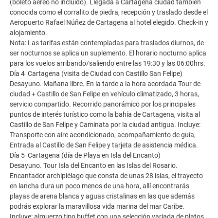
(boleto aéreo no incluido). Llegada a Cartagena ciudad también
conocida como el corralito de piedra, recepción y traslado desde el
Aeropuerto Rafael Núñez de Cartagena al hotel elegido. Check-in y
alojamiento.
Nota: Las tarifas están contempladas para traslados diurnos, de
ser nocturnos se aplica un suplemento. El horario nocturno aplica
para los vuelos arribando/saliendo entre las 19:30 y las 06:00hrs.
Día 4 Cartagena (visita de Ciudad con Castillo San Felipe)
Desayuno. Mañana libre. En la tarde a la hora acordada Tour de
ciudad + Castillo de San Felipe en vehículo climatizado, 3 horas,
servicio compartido. Recorrido panorámico por los principales
puntos de interés turístico como la bahía de Cartagena, visita al
Castillo de San Felipe y Caminata por la ciudad antigua. Incluye:
Transporte con aire acondicionado, acompañamiento de guía,
Entrada al Castillo de San Felipe y tarjeta de asistencia médica.
Día 5 Cartagena (día de Playa en Isla del Encanto)
Desayuno. Tour Isla del Encanto en las Islas del Rosario.
Encantador archipiélago que consta de unas 28 islas, el trayecto
en lancha dura un poco menos de una hora, allí encontrarás
playas de arena blanca y aguas cristalinas en las que además
podrás explorar la maravillosa vida marina del mar Caribe.
Incluye: almuerzo tipo buffet con una selección variada de platos