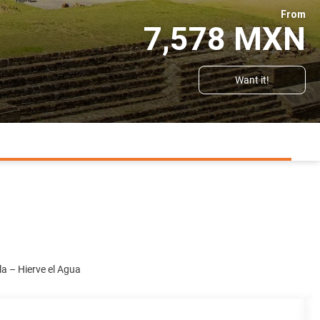
From
7,578 MXN
Want it!
la – Hierve el Agua