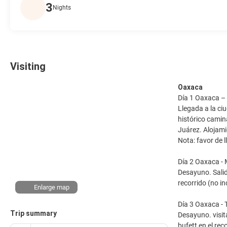
3
Nights
Visiting
Oaxaca
Día 1 Oaxaca – 
Llegada a la ci
histórico camin
Juárez. Alojami
Nota: favor de l
Día 2 Oaxaca - 
Desayuno. Salid
recorrido (no i
Enlarge map
Día 3 Oaxaca - T
Trip summary
Desayuno. visita
bufett en el rec