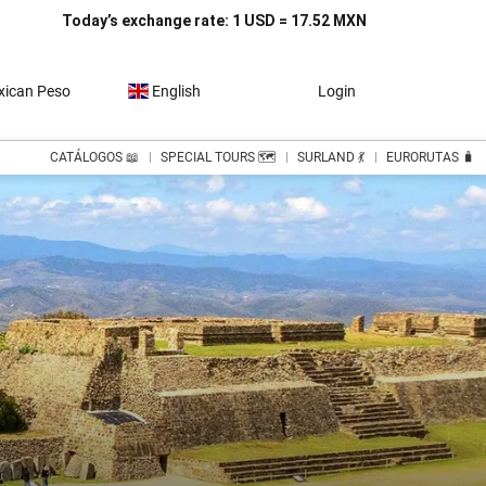
Today’s exchange rate: 1 USD = 17.52 MXN
ican Peso
English
Login
CATÁLOGOS 📖
SPECIAL TOURS 🗺️
SURLAND 💃
EURORUTAS 🧳