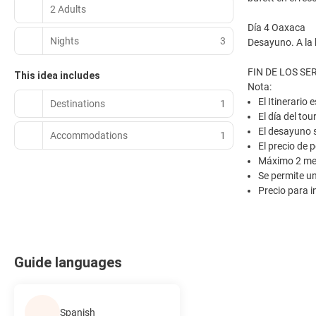
2 Adults
Día 4 Oaxaca
Nights
3
Desayuno. A la 
FIN DE LOS SE
This idea includes
Nota:
El Itinerario
Destinations
1
El día del to
El desayuno s
Accommodations
1
El precio de
Máximo 2 men
Se permite u
Precio para 
Guide languages
Spanish