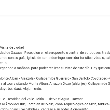
Visita de ciudad
udad de Oaxaca. Recepción en el aeropuerto o central de autobuses, traslad
ando con su guía, iglesia de santo domingo, corredor turístico, zócalo, c
ento.
legar por la mañana, para poder realizar su vista de este día. Hay que cons
Monte Albán - Arrazola - Cuilapam De Guerrero - San Bartolo Coyotepec 
a al tour visitando Monte Albán, Arrazola Xoxo (alebrijes), Cuilapam de 
ncluye bebidas). Alojamiento.
ule - Teotitlán del Valle - Mitla – Hierve el Agua - Oaxaca
 al Árbol del Tule, Teotitlán del Valle, Zona Arqueológica de Mitla, fábri
orrido (no incluye bebidas). Regreso a su hotel. Alojamiento.