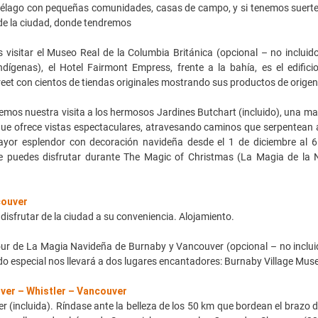
piélago con pequeñas comunidades, casas de campo, y si tenemos suert
 de la ciudad, donde tendremos
sitar el Museo Real de la Columbia Británica (opcional – no incluido) 
dígenas), el Hotel Fairmont Empress, frente a la bahía, es el edific
et con cientos de tiendas originales mostrando sus productos de origen 
mos nuestra visita a los hermosos Jardines Butchart (incluido), una marav
que ofrece vistas espectaculares, atravesando caminos que serpentean a 
yor esplendor con decoración navideña desde el 1 de diciembre al 6
e puedes disfrutar durante The Magic of Christmas (La Magia de la N
couver
 disfrutar de la ciudad a su conveniencia. Alojamiento.
ur de La Magia Navideña de Burnaby y Vancouver (opcional – no incluido
do especial nos llevará a dos lugares encantadores: Burnaby Village M
er – Whistler – Vancouver
ler (incluida). Ríndase ante la belleza de los 50 km que bordean el bra