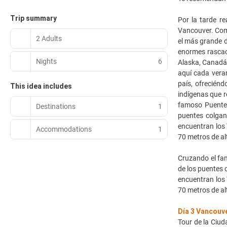
Trip summary
Por la tarde r
Vancouver. Come
2 Adults
el más grande d
enormes rascac
Nights
6
Alaska, Canadá 
aquí cada veran
país, ofrecién
This idea includes
indígenas que r
famoso Puente 
Destinations
1
puentes colgan
encuentran los 
Accommodations
1
70 metros de al
Cruzando el fa
de los puentes 
encuentran los 
70 metros de al
Día 3 Vancouve
Tour de la Ciud