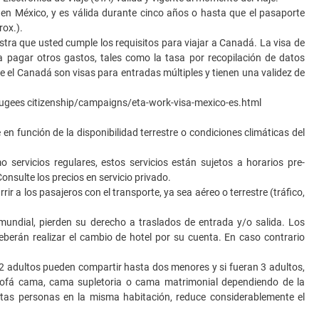
en México, y es válida durante cinco años o hasta que el pasaporte
rox.).
tra que usted cumple los requisitos para viajar a Canadá. La visa de
a pagar otros gastos, tales como la tasa por recopilación de datos
ite el Canadá son visas para entradas múltiples y tienen una validez de
fugees citizenship/campaigns/eta-work-visa-mexico-es.html
 en función de la disponibilidad terrestre o condiciones climáticas del
ervicios regulares, estos servicios están sujetos a horarios pre-
onsulte los precios en servicio privado.
r a los pasajeros con el transporte, ya sea aéreo o terrestre (tráfico,
undial, pierden su derecho a traslados de entrada y/o salida. Los
eberán realizar el cambio de hotel por su cuenta. En caso contrario
 2 adultos pueden compartir hasta dos menores y si fueran 3 adultos,
sofá cama, cama supletoria o cama matrimonial dependiendo de la
artas personas en la misma habitación, reduce considerablemente el