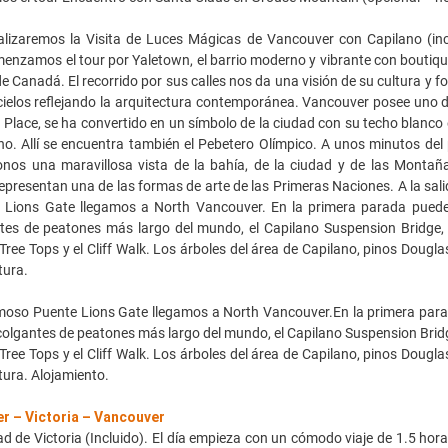
ealizaremos la Visita de Luces Mágicas de Vancouver con Capilano (in
nzamos el tour por Yaletown, el barrio moderno y vibrante con boutique
e Canadá. El recorrido por sus calles nos da una visión de su cultura y 
ielos reflejando la arquitectura contemporánea. Vancouver posee uno d
Place, se ha convertido en un símbolo de la ciudad con su techo blanco
o. Allí se encuentra también el Pebetero Olímpico. A unos minutos del
donos una maravillosa vista de la bahía, de la ciudad y de las Mont
epresentan una de las formas de arte de las Primeras Naciones. A la sal
Lions Gate llegamos a North Vancouver. En la primera parada pueden
tes de peatones más largo del mundo, el Capilano Suspension Bridge, 
Tree Tops y el Cliff Walk. Los árboles del área de Capilano, pinos Dougl
tura.
moso Puente Lions Gate llegamos a North Vancouver.En la primera para
colgantes de peatones más largo del mundo, el Capilano Suspension Bridg
Tree Tops y el Cliff Walk. Los árboles del área de Capilano, pinos Dougl
tura. Alojamiento.
r – Victoria – Vancouver
ad de Victoria (Incluido). El día empieza con un cómodo viaje de 1.5 hor