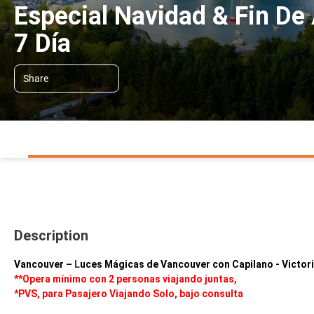
Especial Navidad & Fin De
7 Día
Share
Description
Vancouver –
L
uces Mágicas de Vancouver con Capilano - Victori
**Opera mínimo con 2 personas viajando juntas,
*PVS, para Pasajero Viajando Solo, bajo consulta