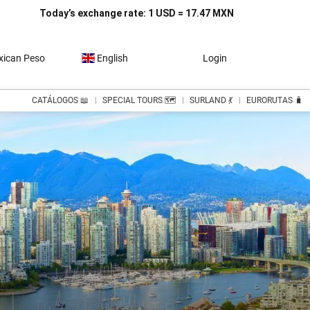
Today’s exchange rate: 1 USD = 17.47 MXN
ican Peso
English
Login
CATÁLOGOS 📖
SPECIAL TOURS 🗺️
SURLAND 💃
EURORUTAS 🧳