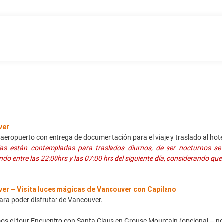
ver
 aeropuerto con entrega de documentación para el viaje y traslado al hot
fas están contempladas para traslados diurnos, de ser nocturnos se 
ndo entre las 22:00hrs y las 07:00 hrs del siguiente día, considerando qu
er – Visita luces mágicas de Vancouver con Capilano
ara poder disfrutar de Vancouver.
 el tour Encuentro con Santa Claus en Grouse Mountain (opcional – no i