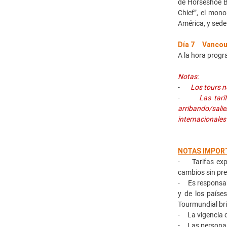
de Horseshoe B
Chief”, el mon
América, y sede 
Día 7 Vancou
A la hora progr
Notas:
-
Los tours no
-
Las tari
arribando/sali
internacionales
NOTAS IMPOR
- Tarifas expr
cambios sin pre
- Es responsab
y de los paíse
Tourmundial bri
- La vigencia de
- Las personas 