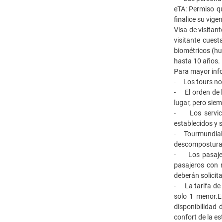
eTA: Permiso q
finalice su vige
Visa de visitan
visitante cues
biométricos (hu
hasta 10 años.
Para mayor inf
- Los tours no 
-
El orden de 
lugar, pero sie
- Los servicio
establecidos y s
-
Tourmundial 
descomposturas,
-
Los pasaje
pasajeros con n
deberán solicita
- La tarifa de 
solo 1 menor.E
disponibilidad
confort de la es