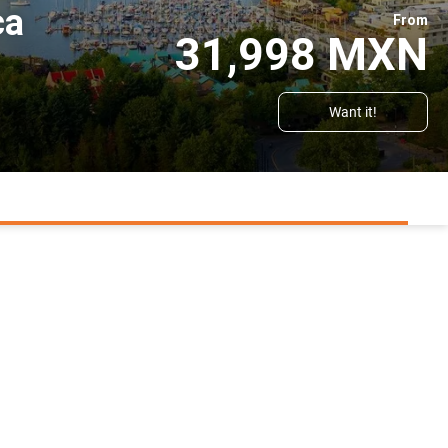
ca
From
31,998 MXN
Want it!