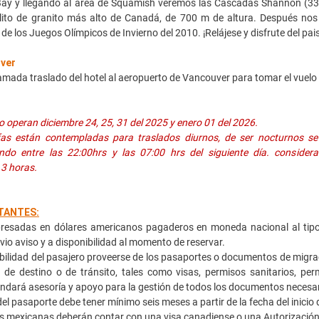
ay y llegando al área de Squamish veremos las Cascadas Shannon (333
olito de granito más alto de Canadá, de 700 m de altura. Después nos 
de los Juegos Olímpicos de Invierno del 2010. ¡Relájese y disfrute del pais
ver
amada traslado del hotel al aeropuerto de Vancouver para tomar el vuelo 
 operan diciembre 24, 25, 31 del 2025 y enero 01 del 2026.
fas están contempladas para traslados diurnos, de ser nocturnos se 
endo entre las 22:00hrs y las 07:00 hrs del siguiente día. consid
 3 horas.
TANTES:
esadas en dólares americanos pagaderos en moneda nacional al tipo 
vio aviso y a disponibilidad al momento de reservar.
ilidad del pasajero proveerse de los pasaportes o documentos de migrac
s de destino o de tránsito, tales como visas, permisos sanitarios, pe
ndará asesoría y apoyo para la gestión de todos los documentos necesar
l pasaporte debe tener mínimo seis meses a partir de la fecha del inicio d
mexicanas deberán contar con una visa canadiense o una Autorización Ele