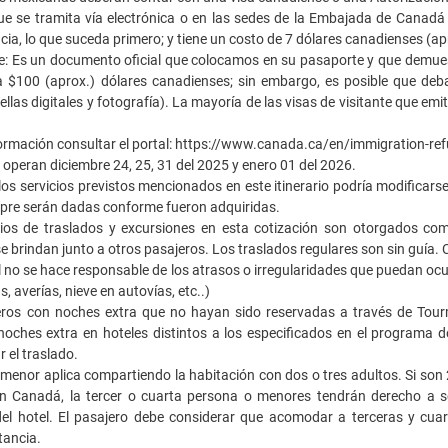
ue se tramita vía electrónica o en las sedes de la Embajada de Canadá 
ncia, lo que suceda primero; y tiene un costo de 7 dólares canadienses (ap
te: Es un documento oficial que colocamos en su pasaporte y que demues
ta $100 (aprox.) dólares canadienses; sin embargo, es posible que deb
ellas digitales y fotografía). La mayoría de las visas de visitante que em
ormación consultar el portal: https://www.canada.ca/en/immigration-re
operan diciembre 24, 25, 31 del 2025 y enero 01 del 2026.
los servicios previstos mencionados en este itinerario podría modificarse
mpre serán dadas conforme fueron adquiridas.
s de traslados y excursiones en esta cotización son otorgados como s
e brindan junto a otros pasajeros. Los traslados regulares son sin guía. C
no se hace responsable de los atrasos o irregularidades que puedan ocurri
 averías, nieve en autovías, etc..)
ros con noches extra que no hayan sido reservadas a través de Tourm
oches extra en hoteles distintos a los especificados en el programa d
r el traslado.
menor aplica compartiendo la habitación con dos o tres adultos. Si son
n Canadá, la tercer o cuarta persona o menores tendrán derecho a 
 del hotel. El pasajero debe considerar que acomodar a terceras y cu
tancia.