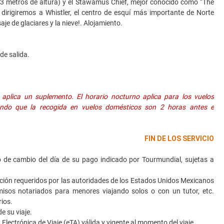
 metros de altura) y el Stawamus Chief, mejor conocido como “The
dirigiremos a Whistler, el centro de esquí más importante de Norte
aje de glaciares y la nieve!. Alojamiento.
de salida.
aplica un suplemento. El horario nocturno aplica para los vuelos
erando que la recogida en vuelos domésticos son 2 horas antes e
FIN DE LOS SERVICIO
de cambio del día de su pago indicado por Tourmundial, sujetas a
ión requeridos por las autoridades de los Estados Unidos Mexicanos
rmisos notariados para menores viajando solos o con un tutor, etc.
ios.
e su viaje.
ctrónica de Viaje (eTA) válida y vigente al momento del viaje.