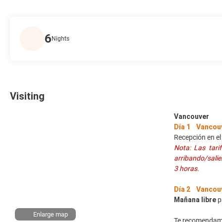
6
Nights
Visiting
Vancouver
Día 1 Vancou
Recepción en el
Nota: Las tari
arribando/salie
3 horas.
Día 2 Vancouv
Mañana libre
p
Enlarge map
Te recomendamos