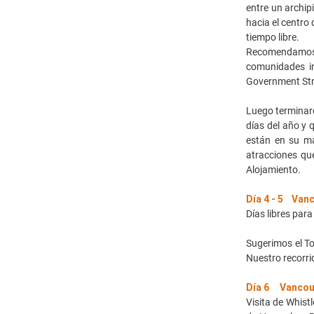
entre un archi
hacia el centro
tiempo libre.
Recomendamos vi
comunidades in
Government Stre
Luego terminare
días del año y 
están en su ma
atracciones qu
Alojamiento.
Día 4 - 5 Van
Días libres para
Sugerimos el To
Nuestro recorri
Día 6 Vancouv
Visita de Whist