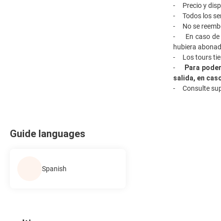
- Precio y disp
- Todos los ser
- No se reembol
- En caso de qu
hubiera abonad
- Los tours tie
-
Para poder
salida, en cas
- Consulte supl
Guide languages
Spanish