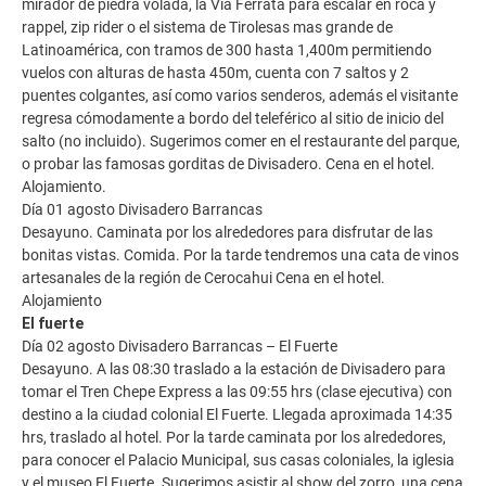
mirador de piedra volada, la Vía Ferrata para escalar en roca y
rappel, zip rider o el sistema de Tirolesas mas grande de
Latinoamérica, con tramos de 300 hasta 1,400m permitiendo
vuelos con alturas de hasta 450m, cuenta con 7 saltos y 2
puentes colgantes, así como varios senderos, además el visitante
regresa cómodamente a bordo del teleférico al sitio de inicio del
salto (no incluido). Sugerimos comer en el restaurante del parque,
o probar las famosas gorditas de Divisadero. Cena en el hotel.
Alojamiento.
Día 01 agosto Divisadero Barrancas
Desayuno. Caminata por los alrededores para disfrutar de las
bonitas vistas. Comida. Por la tarde tendremos una cata de vinos
artesanales de la región de Cerocahui Cena en el hotel.
Alojamiento
El fuerte
Día 02 agosto Divisadero Barrancas – El Fuerte
Desayuno. A las 08:30 traslado a la estación de Divisadero para
tomar el Tren Chepe Express a las 09:55 hrs (clase ejecutiva) con
destino a la ciudad colonial El Fuerte. Llegada aproximada 14:35
hrs, traslado al hotel. Por la tarde caminata por los alrededores,
para conocer el Palacio Municipal, sus casas coloniales, la iglesia
y el museo El Fuerte. Sugerimos asistir al show del zorro, una cena