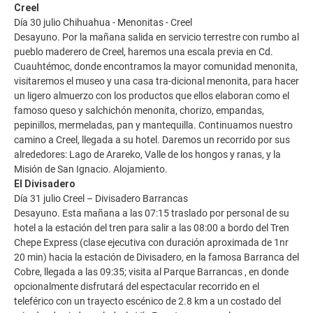
Creel
Día 30 julio Chihuahua - Menonitas - Creel
Desayuno. Por la mañana salida en servicio terrestre con rumbo al
pueblo maderero de Creel, haremos una escala previa en Cd.
Cuauhtémoc, donde encontramos la mayor comunidad menonita,
visitaremos el museo y una casa tra-dicional menonita, para hacer
un ligero almuerzo con los productos que ellos elaboran como el
famoso queso y salchichón menonita, chorizo, empandas,
pepinillos, mermeladas, pan y mantequilla. Continuamos nuestro
camino a Creel, llegada a su hotel. Daremos un recorrido por sus
alrededores: Lago de Arareko, Valle de los hongos y ranas, y la
Misión de San Ignacio. Alojamiento.
El Divisadero
Día 31 julio Creel – Divisadero Barrancas
Desayuno. Esta mañana a las 07:15 traslado por personal de su
hotel a la estación del tren para salir a las 08:00 a bordo del Tren
Chepe Express (clase ejecutiva con duración aproximada de 1nr
20 min) hacia la estación de Divisadero, en la famosa Barranca del
Cobre, llegada a las 09:35; visita al Parque Barrancas , en donde
opcionalmente disfrutará del espectacular recorrido en el
teleférico con un trayecto escénico de 2.8 km a un costado del